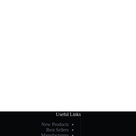
Useful Links
New Products
Best Sellers
Manufacturers