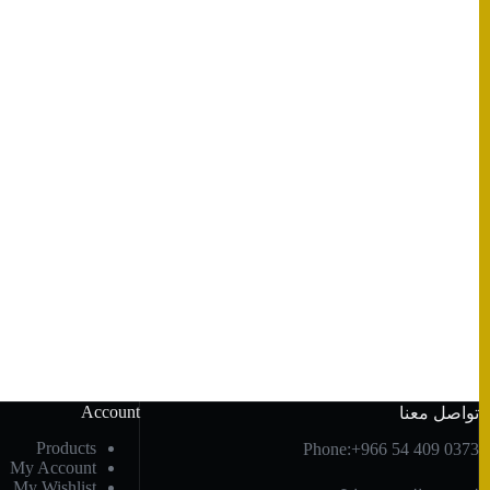
Account
تواصل معنا
Products
Phone:+966 54 409 0373
My Account
My Wishlist