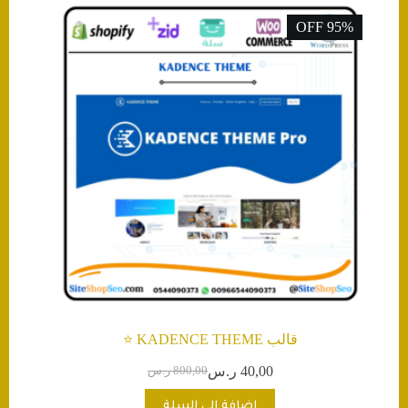
95% OFF
قالب KADENCE THEME ⭐️
40,00
ر.س
800,00
ر.س
السعر
السعر
الحالي
الأصلي
إضافة إلى السلة