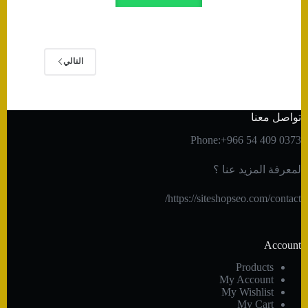
التالي
تواصل معنا
Phone:+966 54 409 0373
لمعرفة المزيد عنا ؟
https://siteshopseo.com/contact/
Account
Products
My Account
My Wishlist
My Cart