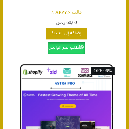
قالب APPYN ⭐️
60,00
ر.س
إضافة إلى السلة
أطلب عبر الواتس
96% OFF