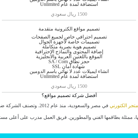
استضافة لمدة عام Unlimited
1500 ريال سعودي
تصميم مواقع الكترونية متقدمة
تصميم احترافي خاص لجميع الصفحات
تصميمات خاصة لأجهزة الجوال
تصميم هوية بصرية متكاملة
إضافة المحتوى والنماذج الإحترافية
الموقع باللغتين العربية والانجليزية
حجز نطاق SA / Com
شهادة أمان SSL
انشاء ايميلات عدد لا نهائي باسم الدومين
استضافة لمدة عام Unlimited
1500 ريال سعودي
أفضل شركة تصميم مواقع؟
تجر الكتورني
في مصر والسعودية، منذ عا
يها، ممثلة بطاقمها الفني والمطورين. فريق العمل مدرب على أعلى مست