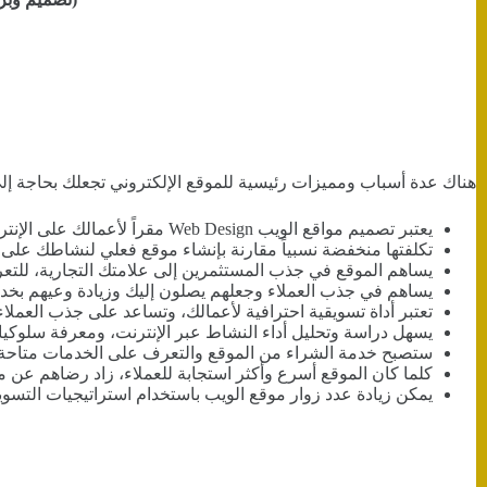
هناك عدة أسباب ومميزات رئيسية للموقع الإلكتروني تجعلك بحاجة إ
يعتبر تصميم مواقع الويب Web Design مقراً لأعمالك على الإنترنت، يتم من خلاله توضيح هوية الشركة وخدمتها وكافة المعلومات التي يحتاج العملاء معرفتها عن نشاطك .
تكلفتها منخفضة نسبياً مقارنة بإنشاء موقع فعلي لنشاطك على أر
يساهم الموقع في جذب المستثمرين إلى علامتك التجارية، للتعر
يساهم في جذب العملاء وجعلهم يصلون إليك وزيادة وعيهم بخدم
تعتبر أداة تسويقية احترافية لأعمالك، وتساعد على جذب العملاء 
يسهل دراسة وتحليل أداء النشاط عبر الإنترنت، ومعرفة سلوكيات
ستصبح خدمة الشراء من الموقع والتعرف على الخدمات متاحة على مدار 24 ساعة طوال أيام الأسبوع مما يعني زيادة في 
كلما كان الموقع أسرع وأكثر استجابة للعملاء، زاد رضاهم عن 
يمكن زيادة عدد زوار موقع الويب باستخدام استراتيجيات التسو