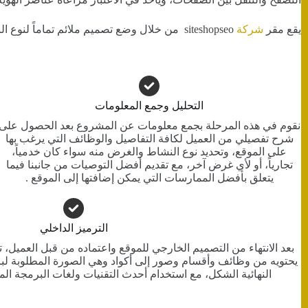
يقع مقر
شركة
siteshopseo من خلال وضع تصميم ملائم تماماً لنوع النشاط المطلوب، وتنفيذه بأعلى مستويات الاحترافية، وبالتالي تحقيق الغرض منه وتحقيق النجاح والانتشار المنشود .
التحليل وجمع المعلومات
نقوم في هذه المرحلة بجمع معلومات عن المشروع بعد الحصول على
شرح تفصيلي من العميل لكافة التفاصيل والوظائف التي يرغب بها
على الموقع، وتحديد نوع النشاط والغرض منه سواء كان خدمياً،
تجارياً، أو لأي غرض آخر، مع تقديم أفضل التوصيات من جانبنا فيما
يتعلق بأفضل الممارسات التي يمكن إضافتها إلى الموقع .
الترميز الداخلي
بعد الانتهاء من التصميم الخارجي للموقع واعتماده من قبل العميل، ت
يحتويه من وظائف وأقسام وصور إلى أكواد وهي الصورة المطلوبة لب
النهائية الشكل، مع استخدام أحدث التقنيات ولغات البرمجة المن