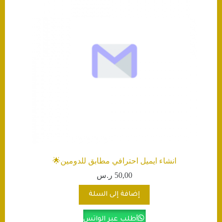
انشاء ايميل احترافي مطابق للدومين🌟
50,00
ر.س
إضافة إلى السلة
أطلب عبر الواتس