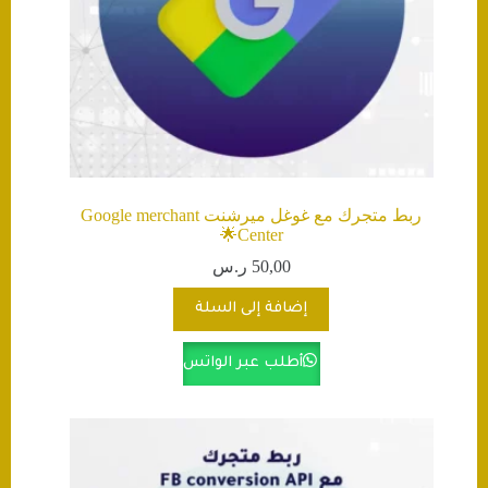
ربط متجرك مع غوغل ميرشنت Google merchant
Center🌟
50,00
ر.س
إضافة إلى السلة
أطلب عبر الواتس