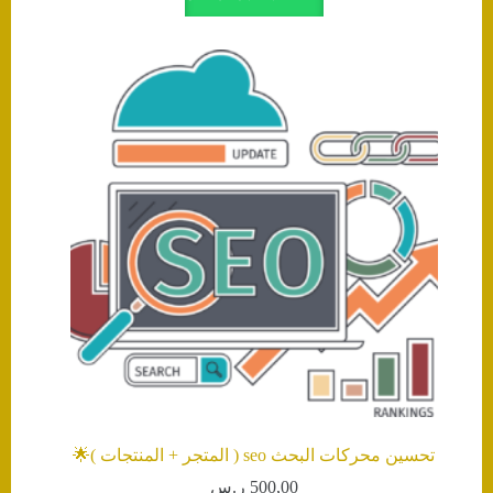
تحسين محركات البحث seo ( المتجر + المنتجات )🌟
500,00
ر.س