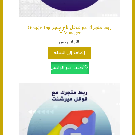
ربط متجرك مع غوغل تاغ منجر Google Tag
Manager🌟
50,00
ر.س
إضافة إلى السلة
أطلب عبر الواتس