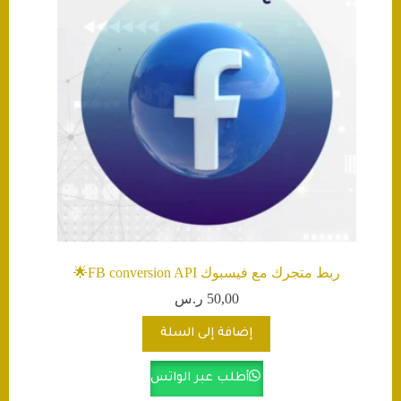
ربط متجرك مع فيسبوك FB conversion API🌟
50,00
ر.س
إضافة إلى السلة
أطلب عبر الواتس