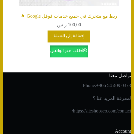
ربط مع متجرك في جميع خدمات قوقل Google 🌟
100,00
ر.س
إضافة إلى السلة
أطلب عبر الواتس
تواصل معنا
Phone:+966 54 409 0373
لمعرفة المزيد عنا ؟
https://siteshopseo.com/contact/
Account