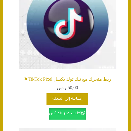
ربط متجرك مع تيك توك بكسل TikTok Pixel🌟
50,00
ر.س
إضافة إلى السلة
أطلب عبر الواتس