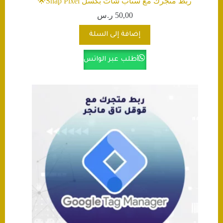
ربط متجرك مع سناب شات بكسل Snap Pixel🌟
50,00
ر.س
إضافة إلى السلة
أطلب عبر الواتس