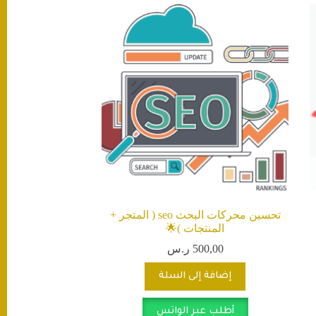
تحسين محركات البحث seo ( المتجر +
المنتجات )🌟
500,00
ر.س
إضافة إلى السلة
أطلب عبر الواتس