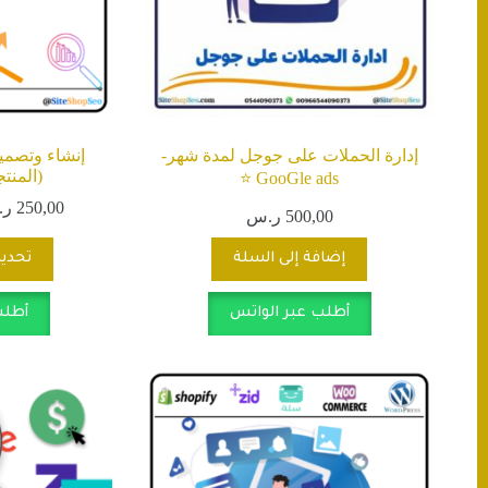
إدارة الحملات على جوجل لمدة شهر-
إنشاء وتصمي
(المنت
GooGle ads ⭐️
250,00
ر.
500,00
ر.س
إضافة إلى السلة
تحديد
أطلب عبر الواتس
أطلب