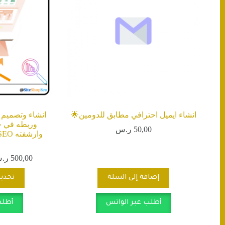
انشاء ايميل احترافي مطابق للدومين🌟
انشاء وتصميم 
50,00
ر.س
500,00
ر.
إضافة إلى السلة
تحديد
أطلب عبر الواتس
أطلب