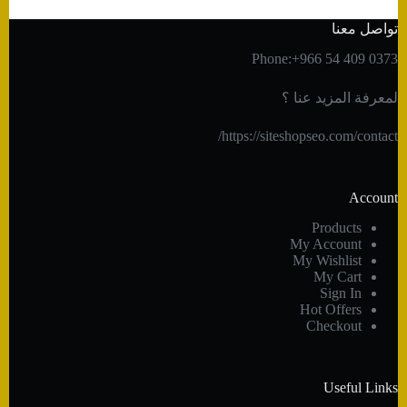
تواصل معنا
Phone:+966 54 409 0373
لمعرفة المزيد عنا ؟
https://siteshopseo.com/contact/
Account
Products
My Account
My Wishlist
My Cart
Sign In
Hot Offers
Checkout
Useful Links