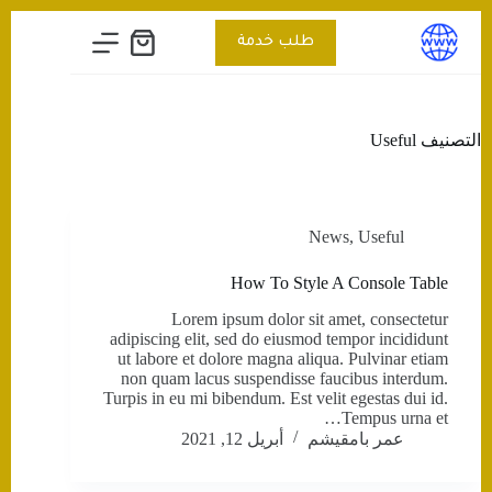
التجاوز
إلى
طلب خدمة
عربة
المحتوى
التسوق
التصنيف
Useful
News
,
Useful
How To Style A Console Table
Lorem ipsum dolor sit amet, consectetur
adipiscing elit, sed do eiusmod tempor incididunt
ut labore et dolore magna aliqua. Pulvinar etiam
non quam lacus suspendisse faucibus interdum.
Turpis in eu mi bibendum. Est velit egestas dui id.
Tempus urna et…
عمر بامقيشم
أبريل 12, 2021