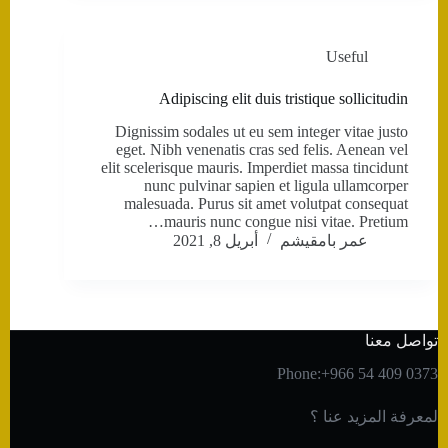
Useful
Adipiscing elit duis tristique sollicitudin
Dignissim sodales ut eu sem integer vitae justo
eget. Nibh venenatis cras sed felis. Aenean vel
elit scelerisque mauris. Imperdiet massa tincidunt
nunc pulvinar sapien et ligula ullamcorper
malesuada. Purus sit amet volutpat consequat
mauris nunc congue nisi vitae. Pretium…
عمر بامقيشم
أبريل 8, 2021
تواصل معنا
Phone:+966 54 409 0373
لمعرفة المزيد عنا ؟