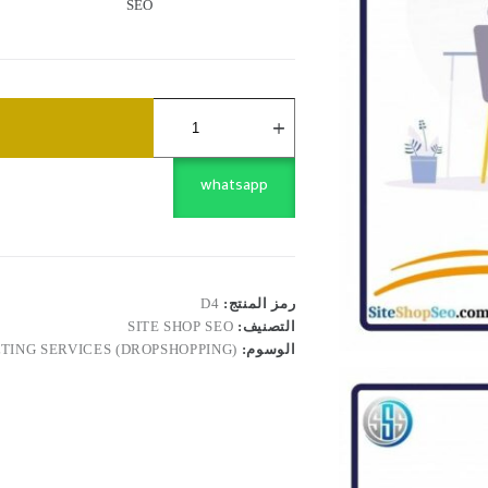
SEO
كمية
خدمات
استشارية
(دروبشوبينج)
⭐️
whatsapp
رمز المنتج:
D4
التصنيف:
SITE SHOP SEO
الوسوم:
TING SERVICES (DROPSHOPPING)