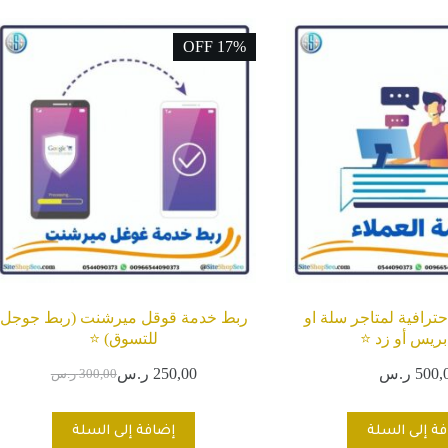
17% OFF
ترافية لمتاجر سلة او
ربط خدمة قوقل ميرشنت (ربط جوجل
ريس أو زد ⭐️
للتسوق) ⭐️
500,
ر.س
250,00
ر.س
300,00
ر.س
السعر
السعر
الحالي
الأصلي
هو:
هو:
ة إلى السلة
إضافة إلى السلة
300,00 ر.س.
250,00 ر.س.