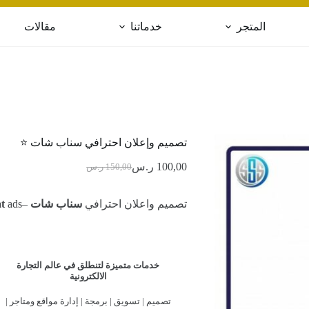
المتجر
خدماتنا
مقالات
تصميم وإعلان احترافي سناب شات ⭐️
100,00
ر.س
150,00
ر.س
السعر
السعر
الحالي
الأصلي
هو:
هو:
تصميم واعلان احترافي
سناب شات
–
ads.
t
150,00 ر.س.
100,00 ر.س.
خدمات متميزة لتنطلق في عالم التجارة
الالكترونية
تصميم | تسويق | برمجة | إدارة مواقع ومتاجر |