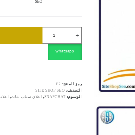
SEO
كمية
تصميم
وإعلان
احترافي
سناب
whatsapp
شات
⭐️
رمز المنتج:
F7
التصنيف:
SITE SHOP SEO
الوسوم:
SNAPCHAT
,
اعلان سناب شات
,
اعلان