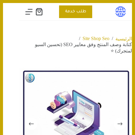
التجاوز
إلى
طلب خدمة
عربة
المحتوى
التسوق
/
Site Shop Seo
/
الرئيسية
كتابة وصف المنتج وفق معايير SEO (تحسين السيو
لمتجرك) ⭐️