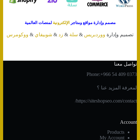
مصمم وإدارة مواقع ومتاجر
الإلكترونية
لمنصات العالمية
تصميم وإدارة
ووردبريس
&
سلة
&
زد
&
شوبيفاي
&
ووكومرس
تواصل معنا
Phone:+966 54 409 0373
لمعرفة المزيد عنا ؟
https://siteshopseo.com/contact/
Account
Products
My Account