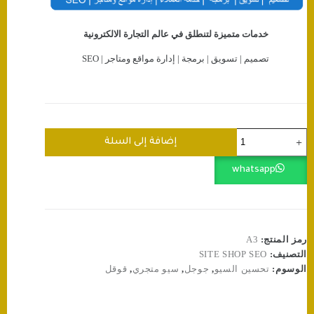
خدمات متميزة لتنطلق في عالم التجارة الالكترونية
تصميم | تسويق | برمجة | إدارة مواقع ومتاجر | SEO
كمية
إضافة إلى السلة
كتابة
وصف
whatsapp
المنتج
وفق
معايير
SEO
(تحسين
السيو
رمز المنتج:
A3
لمتجرك)
التصنيف:
SITE SHOP SEO
⭐️
الوسوم:
تحسين السيو
,
جوجل
,
سيو متجري
,
قوقل