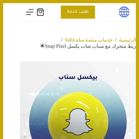
التجاوز
إلى
طلب خدمة
عربة
المحتوى
التسوق
/
/
الرئيسية
خدمات منصة سلة Salla
ربط متجرك مع سناب شات بكسل Snap Pixel🌟