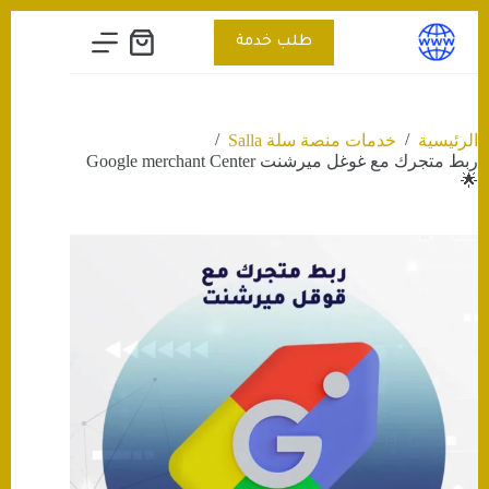
التجاوز
إلى
طلب خدمة
عربة
المحتوى
التسوق
/
/
الرئيسية
خدمات منصة سلة Salla
ربط متجرك مع غوغل ميرشنت Google merchant Center
🌟