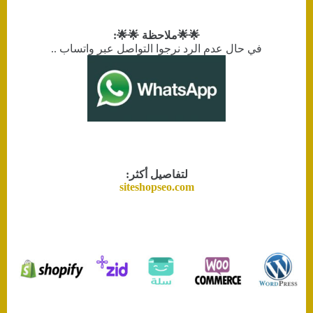
🌟🌟ملاحظة 🌟🌟:
في حال عدم الرد نرجوا التواصل عبر واتساب ..
لتفاصيل أكثر:
siteshopseo.com