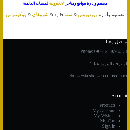
مصمم وإدارة مواقع ومتاجر
الإلكترونية
لمنصات العالمية
تصميم وإدارة
ووردبريس
&
سلة
&
زد
&
شوبيفاي
&
ووكومرس
تواصل معنا
Phone:+966 54 409 0373
لمعرفة المزيد عنا ؟
https://siteshopseo.com/contact/
Account
Products
My Account
My Wishlist
My Cart
Sign In