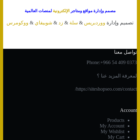
مصمم وإدارة مواقع ومتاجر
الإلكترونية
لمنصات العالمية
تصميم وإدارة
ووردبريس
&
سلة
&
زد
&
شوبيفاي
&
ووكومرس
تواصل معنا
Phone:+966 54 409 0373
لمعرفة المزيد عنا ؟
https://siteshopseo.com/contact/
Account
Products
My Account
My Wishlist
My Cart