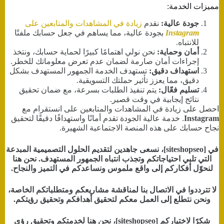
مميزات الخدمة:
جودة عالية:
نقدم
زيادة في المشاهدات والمتابعين على
Instagram
بجودة عالية، مما يساهم في جعل حسابك ملفتًا
للانتباه.
أمان وحماية:
نحن نولي اهتمامًا كبيرًا لحماية حسابك، ونتخذ
إجراءات أمان صارمة لضمان عدم تعرض معلوماتك للخطر.
استهداف دقيق:
تستهدف الخدمة الجمهور المستهدف بشكل
دقيق، مما يعزز تأثير حملتك التسويقية.
تسليم فعّال:
يتم تنفيذ الطلبات بسرعة، مع ضمان تحقيق
نتائج إيجابية في وقت قصير.
احصل على زيادة في المشاهدات والمتابعين على انستقرام مع
Instagram
. خدمة عالية الجودة تقدم أمانًا واستهدافًا دقيقًا لتحقيق
نجاح حسابك على هذه المنصة الاجتماعية الشهيرة.
في [siteshopseo]، نسعى جاهدين لتقديم الحلول التصميمية المبدعة
التي تلبي احتياجاتكم وتجذب انتباه الجمهور المستهدف. نحن هنا
لنحوّل أفكاركم إلى واقع ملموس ونساعدكم في التميز والنجاح.
لا تترددوا في الاتصال بنا لمناقشة مشاريعكم ومتطلباتكم الخاصة،
ونحن نتطلع إلى العمل معكم لتحقيق أهدافكم وتحقيق رؤيتكم.
شكرًا لاختياركم [siteshopseo]، نحن هنا لخدمتكم وتحقيق رؤى