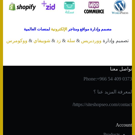
مصمم وإدارة مواقع ومتاجر
الإلكترونية
لمنصات العالمية
تصميم وإدارة
ووردبريس
&
سلة
&
زد
&
شوبيفاي
&
ووكومرس
تواصل معنا
Phone:+966 54 409 0373
لمعرفة المزيد عنا ؟
https://siteshopseo.com/contact/
Account
Products