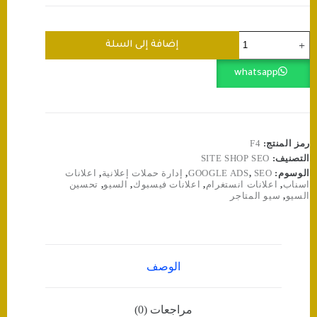
كمية
إضافة إلى السلة
تصميم
وإدارة
whatsapp
اعلان
انستقرام
أو
فيسبوك
أو
سناب
رمز المنتج:
F4
⭐️
التصنيف:
SITE SHOP SEO
الوسوم:
SEO
,
GOOGLE ADS
,
إدارة حملات إعلانية
,
اعلانات
اسناب
,
اعلانات انستغرام
,
اعلانات فيسبوك
,
السيو
,
تحسين
السيو
,
سيو المتاجر
الوصف
مراجعات (0)