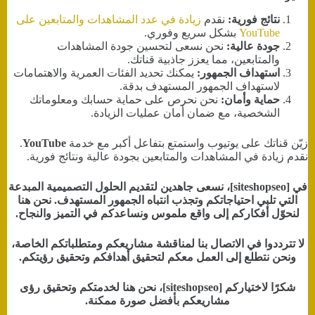
نتائج فورية:
نقدم
زيادة في عدد المشاهدات والمتابعين على
YouTube
بشكل سريع وفوري.
جودة عالية:
نحن نسعى لتحسين جودة المشاهدات
والمتابعين، مما يعزز جاذبية قناتك.
استهداف الجمهور:
يمكنك تحديد الفئات العمرية والاهتمامات
لاستهداف الجمهور المستهدف بدقة.
حماية وأمان:
نحن نحرص على حماية حسابك ومعلوماتك
الشخصية، مع ضمان أمان عمليات الزيادة.
زيّن قناتك على يوتيوب واستمتع بتفاعل أكبر مع خدمة
YouTube
.
نقدم زيادة في المشاهدات والمتابعين بجودة عالية ونتائج فورية.
في [siteshopseo]، نسعى جاهدين لتقديم الحلول التصميمية المبدعة
التي تلبي احتياجاتكم وتجذب انتباه الجمهور المستهدف. نحن هنا
لنحوّل أفكاركم إلى واقع ملموس ونساعدكم في التميز والنجاح.
لا تترددوا في الاتصال بنا لمناقشة مشاريعكم ومتطلباتكم الخاصة،
ونحن نتطلع إلى العمل معكم لتحقيق أهدافكم وتحقيق رؤيتكم.
شكرًا لاختياركم [siteshopseo]، نحن هنا لخدمتكم وتحقيق رؤى
مشاريعكم بأفضل صورة ممكنة.