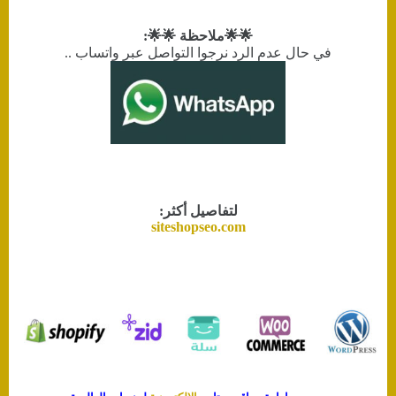
🌟🌟ملاحظة 🌟🌟:
في حال عدم الرد نرجوا التواصل عبر واتساب ..
لتفاصيل أكثر:
siteshopseo.com