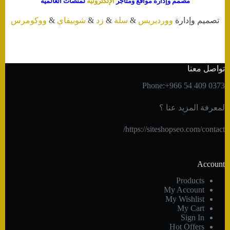
مصمم وإدارة مواقع ومتاجر
الإلكترونية
لمنصات العالمية
تصميم وإدارة
ووردبريس
&
سلة
&
زد
&
شوبيفاي
&
ووكومرس
تواصل معنا
Phone:+966 54 409 0373
لمعرفة المزيد عنا ؟
https://siteshopseo.com/contact/
Account
Products
My Account
My Wishlist
My Cart
Sign In
Hot Offers